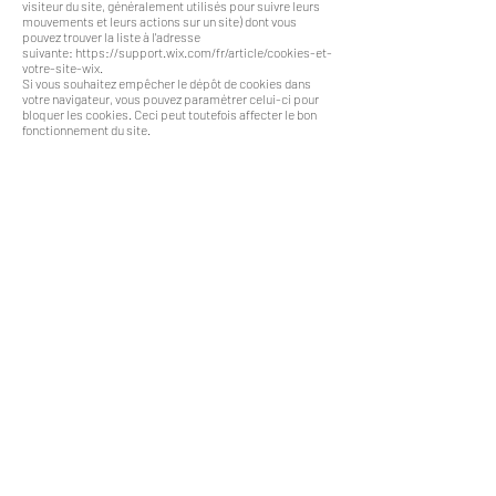
visiteur du site, généralement utilisés pour suivre leurs
mouvements et leurs actions sur un site) dont vous
pouvez trouver la liste à l'adresse
suivante:
https://support.wix.com/fr/article/cookies-et-
votre-site-wix.
Si vous souhaitez empêcher le dépôt de cookies dans
votre navigateur, vous pouvez paramétrer celui-ci pour
bloquer les cookies. Ceci peut toutefois affecter le bon
fonctionnement du site.
Mesure d'audience:
Ce site utilise l'application de mesure d'audience Web-
Stat. Web-Stat détecte l'adresse IP des visiteurs de notre
site afin de nous indiquer le nombre et l'origine
géographique approximative des visiteurs. En aucun cas
Web-Stat ne peut avoir accès à vos données
personnelles telles que nom, adresse e-mail, ou autre.
Ce site n'utilise ni Google Analytics, ni le pixel Facebook.
Données personnelles:
Les informations recueillies sur ce formulaire (nom,
entreprise, coordonnées) sont enregistrées dans un
fichier informatisé par Aurélie Duthoo et François Mortier
à des fins de prospection et de gestion de la relation
clients. La base légale du traitement est le
consentement du client potentiel ayant rempli ce
formulaire de sa propre initiative.
Les données collectées ne sont pas communiquées à
d'autres destinataires. En aucun cas elles ne sont
partagées ni revendues à des tiers.
Les données sont conservées pendant une durée de cinq
ans.