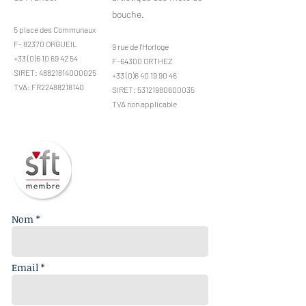
bouche.
5 place des Communaux
F- 82370 ORGUEIL
9 rue de l'Horloge
+33 (0)6 10 69 42 54
F-64300 ORTHEZ
SIRET:
48821814000025
+33 (0)6 40 19 90 46
TVA: FR22488218140
SIRET:
53121980600035
TVA non applicable
Nom *
Email *