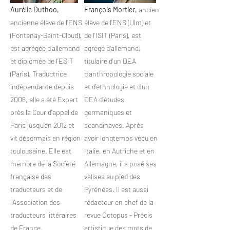
Aurélie Duthoo,
François Mortier,
ancien
ancienne élève de l'ENS
élève de l'ENS (Ulm) et
(Fontenay-Saint-Cloud),
de l'ISIT (Paris), est
est agrégée d'allemand
agrégé d'allemand,
et diplômée de l'ESIT
titulaire d'un DEA
(Paris). Traductrice
d'anthropologie sociale
indépendante depuis
et d'ethnologie et d'un
2006, elle a été Expert
DEA d'études
près la Cour d'appel de
germaniques et
Paris jusqu'en 2012 et
scandinaves. Après
vit désormais en région
avoir longtemps vécu en
toulousaine. Elle est
Italie, en Autriche et en
membre de la Société
Allemagne, il a posé ses
française des
valises au pied des
traducteurs et de
Pyrénées.
Il est aussi
l'Association des
rédacteur en chef de la
traducteurs littéraires
revue Octo
pus - Précis
de France.
artistique des mots de