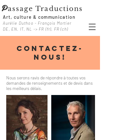
P
assage Traductions
Art, culture & communication
Aurélie Duthoo - François Mortier
DE, EN, IT, NL -> FR (fr), FR (ch)
Contactez-
nous!
Nous serons ravis de répondre à toutes vos
demandes de renseignements et de devis dans
les meilleurs délais.